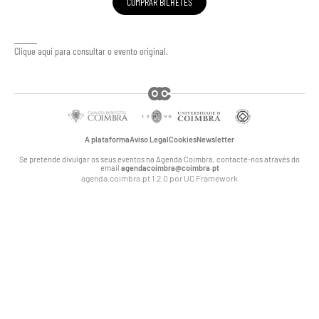
COMPRAR BILHETES
Clique aqui para consultar o evento original.
A plataforma
Aviso Legal
Cookies
Newsletter
Se pretende divulgar os seus eventos na Agenda Coimbra, contacte-nos através do
email
agendacoimbra@coimbra.pt
agenda.coimbra.pt 1.2.0 por
UC Framework