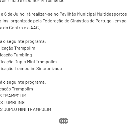
0 às 21h30 e 6 Julho- 14h às 18h30
e 6 de Julho irá realizar-se no Pavilhão Municipal Multidesportos
ins, organizada pela Federação de Ginástica de Portugal, em pa
a do Centro e a AAC.
erá o seguinte programa:
ificação Trampolim
ificação Tumbling
ificação Duplo Mini Trampolim
ificação Trampolim Sincronizado
erá o seguinte programa:
ficação Trampolim
AIS TRAMPOLIM
AIS TUMBLING
AIS DUPLO MINI TRAMPOLIM