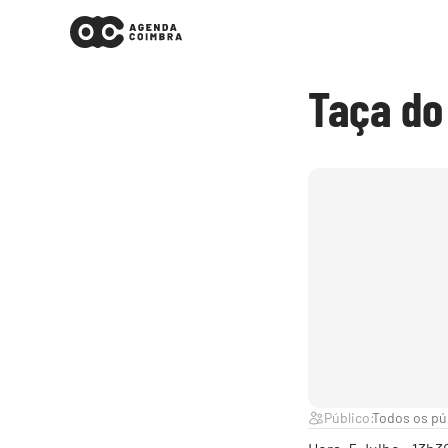
Taça do
Público:
Todos os pú