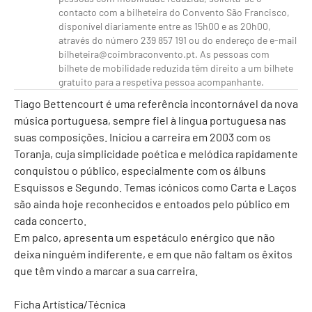
contacto com a bilheteira do Convento São Francisco,
disponível diariamente entre as 15h00 e as 20h00,
através do número 239 857 191 ou do endereço de e-mail
bilheteira@coimbraconvento.pt. As pessoas com
bilhete de mobilidade reduzida têm direito a um bilhete
gratuito para a respetiva pessoa acompanhante.
Tiago Bettencourt é uma referência incontornável da nova
música portuguesa, sempre fiel à língua portuguesa nas
suas composições. Iniciou a carreira em 2003 com os
Toranja, cuja simplicidade poética e melódica rapidamente
conquistou o público, especialmente com os álbuns
Esquissos e Segundo. Temas icónicos como Carta e Laços
são ainda hoje reconhecidos e entoados pelo público em
cada concerto.
Em palco, apresenta um espetáculo enérgico que não
deixa ninguém indiferente, e em que não faltam os êxitos
que têm vindo a marcar a sua carreira.
Ficha Artística/Técnica