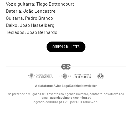
Voz e guitarra: Tiago Bettencourt
Bateria: João Lencastre
Guitarra: Pedro Branco
Baixo: João Hasselberg
Teclados: João Bernardo
COMPRAR BILHETES
A plataforma
Aviso Legal
Cookies
Newsletter
Se pretende divulgar os seus eventos na Agenda Coimbra, contacte-nos através do
email
agendacoimbra@coimbra.pt
agenda.coimbra.pt 1.2.0 por
UC Framework