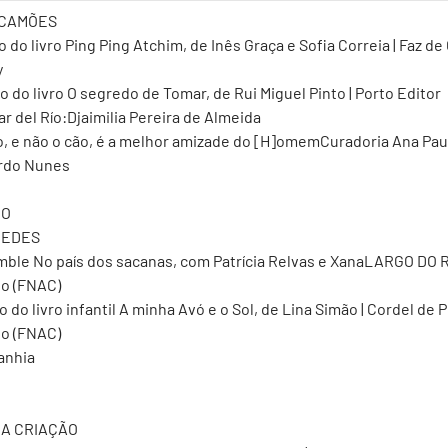
 CAMÕES
 do livro Ping Ping Atchim, de Inês Graça e Sofia Correia | Faz d
y
 do livro O segredo de Tomar, de Rui Miguel Pinto | Porto Editor
lar del Río:Djaimilia Pereira de Almeida
ção, e não o cão, é a melhor amizade do [H]omemCuradoria Ana Pau
rdo Nunes
IO
REDES
emble No país dos sacanas, com Patrícia Relvas e XanaLARGO DO
to (FNAC)
 do livro infantil A minha Avó e o Sol, de Lina Simão | Cordel de P
to (FNAC)
anhia
DA CRIAÇÃO