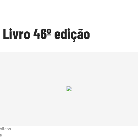
 Livro 46º edição
blicos
e