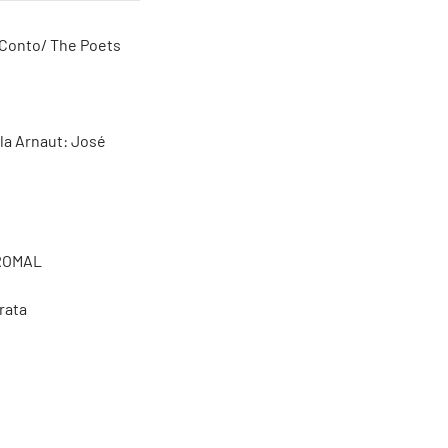
e Conto/ The Poets
la Arnaut: José
 ROMAL
rata