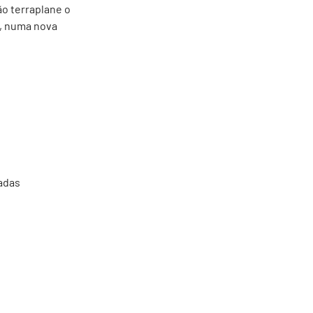
ão terraplane o
s, numa nova
adas