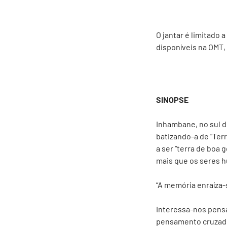
O jantar é limitado 
disponíveis na OMT,
SINOPSE
Inhambane, no sul d
batizando-a de “Ter
a ser “terra de boa
mais que os seres 
“A memória enraíza-
Interessa-nos pensar
pensamento cruzado