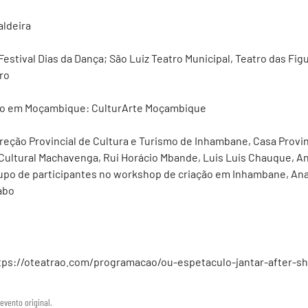
aldeira
stival Dias da Dança; São Luiz Teatro Municipal, Teatro das Figu
ro
ão em Moçambique: CulturArte Moçambique
eção Provincial de Cultura e Turismo de Inhambane, Casa Provin
ultural Machavenga, Rui Horácio Mbande, Luis Luis Chauque, An
rupo de participantes no workshop de criação em Inhambane, An
abo
tps://oteatrao.com/programacao/ou-espetaculo-jantar-after-s
evento original.