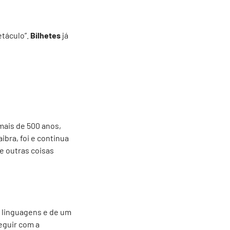
etáculo”.
Bilhetes
já
mais de 500 anos,
ibra, foi e continua
e outras coisas
s linguagens e de um
eguir com a