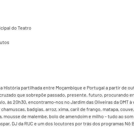
cipal do Teatro
nutos
r a História partilhada entre Moçambique e Portugal a partir de o
ruzado que sobrepõe passado, presente, futuro, procurando en
ulo, às 20h30, encontramo-nos no Jardim das Oliveiras da OMT à
ir chamuscas, badgias, arroz, xima, caril de frango, matapa, couve
a, mousse de malembe, bolo de amendoim e milho – tudo ao som
spar, DJ da RUC e um dos locutores por trás dos programas Nô B