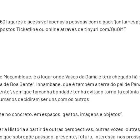
a 60 lugares e acessível apenas a pessoas com o pack “jantar+esp
 postos Ticketline ou online através de
tinyurl.com/OuOMT
e Moçambique, é o lugar onde Vasco da Gama e terá chegado há 
ra de Boa Gente”. Inhambane, que é também a terra do pai de Pana
 gente”, sem que tamanha bondade tenha evitado torná-la colónia 
humanos decidiram ser uns com os outros.
se no concreto, em espaços, gestos, imagens e objetos”.
 a História a partir de outras perspectivas, outras vozes, outra
 que sobrepõe passado, presente, futuro. Interessa-nos pross