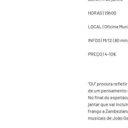
HORAS | 19h00
LOCAL | Oficina Muni
INFOS | M/12 | 80 mi
PREÇO | 4-10€
“OU” procura refleti
de um pensamento c
No final do espetác
jantar que vai inclu
frango a Zambezian
musicais de João Ga