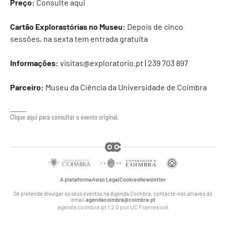
Preço:
Consulte
aqui
Cartão Explorastórias no Museu:
Depois de cinco
sessões, na sexta tem entrada gratuita
Informações:
visitas@exploratorio.pt
| 239 703 897
Parceiro:
Museu da Ciência da Universidade de Coimbra
Clique aqui para consultar o evento original.
A plataforma
Aviso Legal
Cookies
Newsletter
Se pretende divulgar os seus eventos na Agenda Coimbra, contacte-nos através do
email
agendacoimbra@coimbra.pt
agenda.coimbra.pt 1.2.0 por
UC Framework