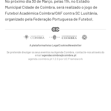
No próximo dia 30 de Março, pelas 11h, no Estádio
Municipal Cidade de Coimbra, será realizado o jogo de
Futebol Académica Coimbra/OAF contra SC Lusitânia,
organizado pela Federação Portuguesa de Futebol.
A plataforma
Aviso Legal
Cookies
Newsletter
Se pretende divulgar os seus eventos na Agenda Coimbra, contacte-nos através do
email
agendacoimbra@coimbra.pt
agenda.coimbra.pt 1.2.0 por
UC Framework