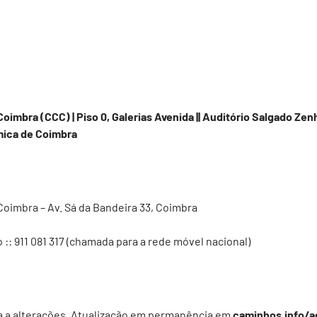
imbra (CCC) | Piso 0, Galerias Avenida || Auditório Salgado Zenh
ica de Coimbra
oimbra – Av. Sá da Bandeira 33, Coimbra
o
:: 911 081 317‬ (chamada para a rede móvel nacional)
a a alterações. Atualização em permanência em
caminhos.info/