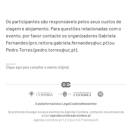
Os participantes são responsáveis pelos seus custos de
viagem e alojamento. Para questões relacionadas com o
evento, por favor contacte os organizadores Gabriela
Fernandes (
pro.reitora.gabriela.fernandes@uc.pt
) ou
Pedro Torres (
pedro.torres@uc.pt
).
Clique aqui para consultar o evento original.
A plataforma
Aviso Legal
Cookies
Newsletter
Se pretende divulgar os seus eventos na Agenda Coimbra, contacte-nos através do
email
agendacoimbra@coimbra.pt
agenda.coimbra.pt 1.2.0 por
UC Framework