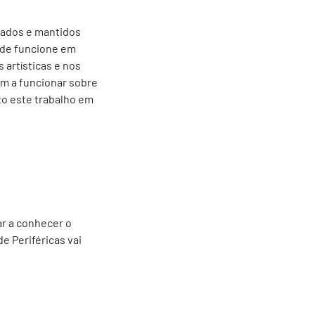
orados e mantidos
ade funcione em
 artísticas e nos
em a funcionar sobre
o este trabalho em
ar a conhecer o
e Periféricas vai