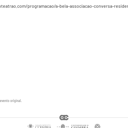
oteatrao.com/programacao/a-bela-associacao-conversa-residen
evento original.