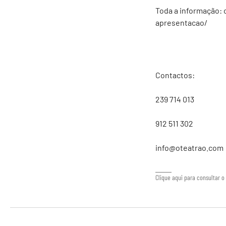
Toda a informação:
apresentacao/
Contactos:
239 714 013
912 511 302
info@oteatrao.com
Clique aqui para consultar o 