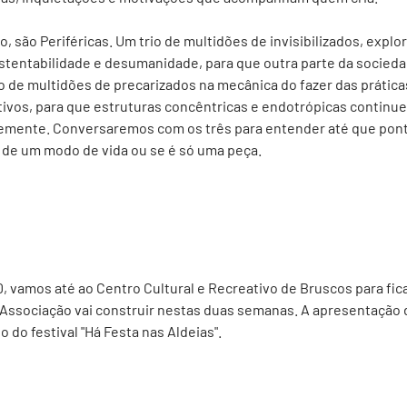
o, são Periféricas. Um trio de multidões de invisibilizados, expl
stentabilidade e desumanidade, para que outra parte da socied
 de multidões de precarizados na mecânica do fazer das práticas
ivos, para que estruturas concêntricas e endotrópicas continu
emente. Conversaremos com os três para entender até que pont
e de um modo de vida ou se é só uma peça.
0, vamos até ao Centro Cultural e Recreativo de Bruscos para fic
 Associação vai construir nestas duas semanas. A apresentação d
 do festival "Há Festa nas Aldeias".