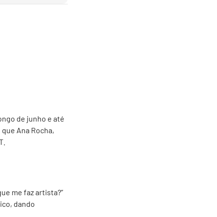
ongo de junho e até
o que Ana Rocha,
T.
que me faz artista?”
lico, dando