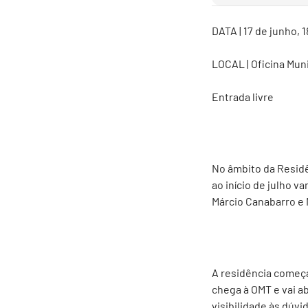
DATA | 17 de junho, 
LOCAL | Oficina Muni
Entrada livre
No âmbito da Residê
ao início de julho v
Márcio Canabarro e 
A residência começa 
chega à OMT e vai ab
visibilidade às dú