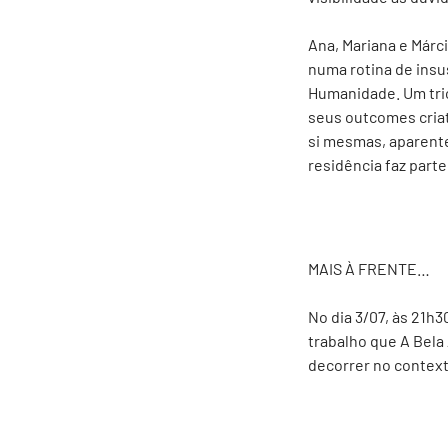
Ana, Mariana e Márci
numa rotina de insu
Humanidade. Um trio
seus outcomes criat
si mesmas, aparent
residência faz part
MAIS À FRENTE…
No dia 3/07, às 21h3
trabalho que A Bela
decorrer no contexto