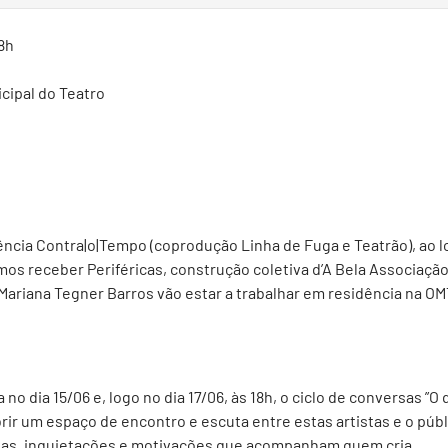
18h
cipal do Teatro
ncia Contra|o|Tempo (coprodução Linha de Fuga e Teatrão), ao l
amos receber Periféricas, construção coletiva d’A Bela Associaçã
Mariana Tegner Barros vão estar a trabalhar em residência na OM
no dia 15/06 e, logo no dia 17/06, às 18h, o ciclo de conversas ”O 
rir um espaço de encontro e escuta entre estas artistas e o púb
vidas, inquietações e motivações que acompanham quem cria.