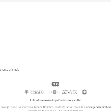
evento original.
A plataforma
Aviso Legal
Cookies
Newsletter
 divulgar os seus eventos na Agenda Coimbra, contacte-nos através do email
agendacoimbra@
agenda.coimbra.pt 1.2.0 por
UC Framework