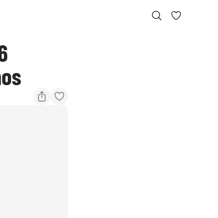
6
mos