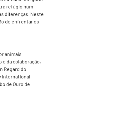
ntra refúgio num
as diferenças. Neste
ão de enfrentar os
or animais
 e da colaboração,
in Regard do
 International
obo de Ouro de