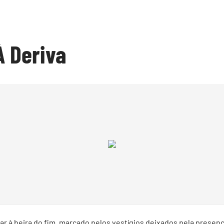
À Deriva
r à beira do fim, marcado pelos vestígios deixados pela presen