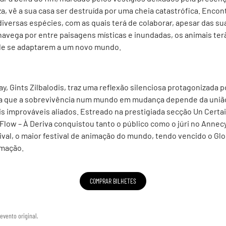
za, vê a sua casa ser destruída por uma cheia catastrófica. Enco
diversas espécies, com as quais terá de colaborar, apesar das su
 navega por entre paisagens místicas e inundadas, os animais ter
 de se adaptarem a um novo mundo.
y, Gints Zilbalodis, traz uma reflexão silenciosa protagonizada p
la que a sobrevivência num mundo em mudança depende da união
 improváveis aliados. Estreado na prestigiada secção Un Certa
Flow – À Deriva conquistou tanto o público como o júri no Annecy
ival, o maior festival de animação do mundo, tendo vencido o Gl
imação.
COMPRAR BILHETES
evento original.