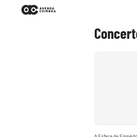
Concert
A Esfera de Empédoc