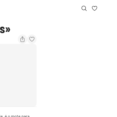
es»
e, é o mote para