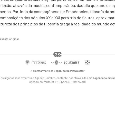
flexão, através da música contemporânea, daquilo que une e s
enos. Partindo da cosmogénese de Empédocles, filósofo da ant
omposições dos séculos XX e XXI para trio de flautas, aproximará
ureza dos princípios da filosofia grega à realidade do mundo act
evento original.
A plataforma
Aviso Legal
Cookies
Newsletter
 divulgar os seus eventos na Agenda Coimbra, contacte-nos através do email
agendacoimbra@
agenda.coimbra.pt 1.2.0 por
UC Framework