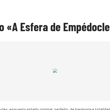
o «A Esfera de Empédocl
les, enquanto estado original, perfeito, de harmonia e totalidad