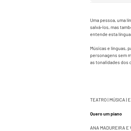
Uma pessoa, uma lín
salvá-los, mas tamb
entende esta língua
Músicas e línguas, 
personagens sem mei
as tonalidades dos 
TEATRO | MÚSICA | 
Quero um piano
ANA MADUREIRA E