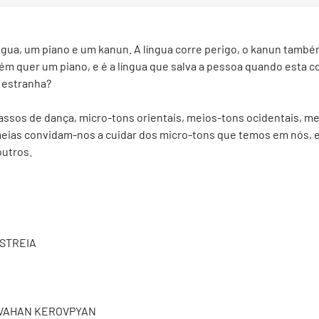
gua, um piano e um kanun. A língua corre perigo, o kanun també
ém quer um piano, e é a língua que salva a pessoa quando esta c
 estranha?
passos de dança, micro-tons orientais, meios-tons ocidentais, me
as convidam-nos a cuidar dos micro-tons que temos em nós, e 
outros.
ESTREIA
 VAHAN KEROVPYAN