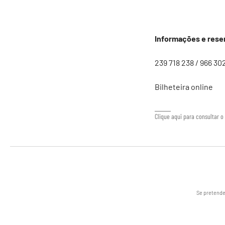
Informações e rese
239 718 238 / 966 30
Bilheteira online
Clique aqui para consultar o 
Se pretende