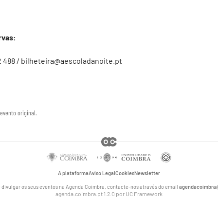
rvas:
2 488 /
bilheteira@aescoladanoite.pt
evento original.
A plataforma
Aviso Legal
Cookies
Newsletter
 divulgar os seus eventos na Agenda Coimbra, contacte-nos através do email
agendacoimbra@
agenda.coimbra.pt 1.2.0 por
UC Framework