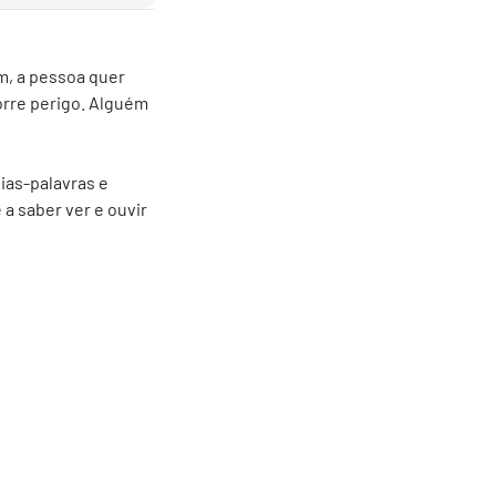
m, a pessoa quer
orre perigo. Alguém
ias-palavras e
a saber ver e ouvir