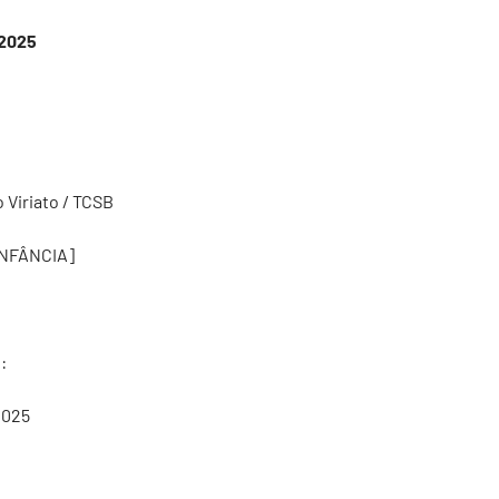
 2025
 Viriato / TCSB
INFÂNCIA]
:
2025