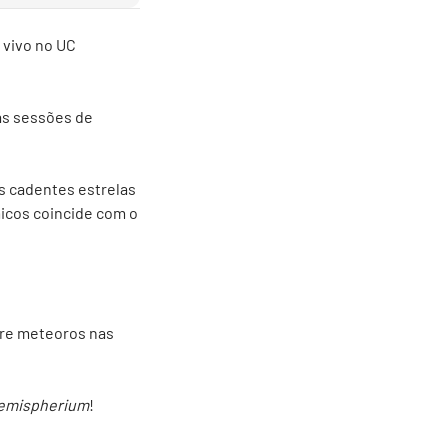
 vivo no UC
 às sessões de
s cadentes estrelas
icos coincide com o
bre meteoros nas
emispherium
!