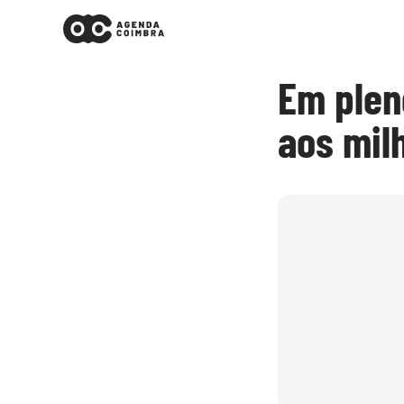
Em plen
aos mil