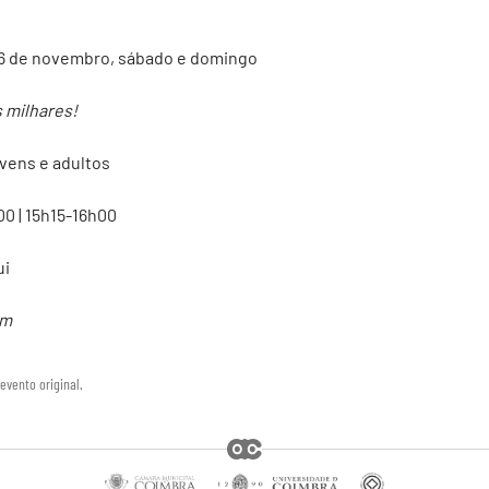
e 16 de novembro, sábado e domingo
 milhares!
ovens e adultos
0 | 15h15-16h00
ui
um
evento original.