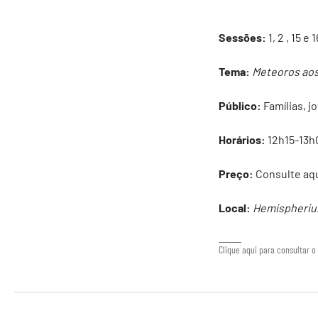
Sessões:
1, 2 , 15 
Tema:
Meteoros aos
Público:
Famílias, j
Horários:
12h15-13h0
Preço:
Consulte
aq
Local:
Hemispheri
Clique aqui para consultar o 