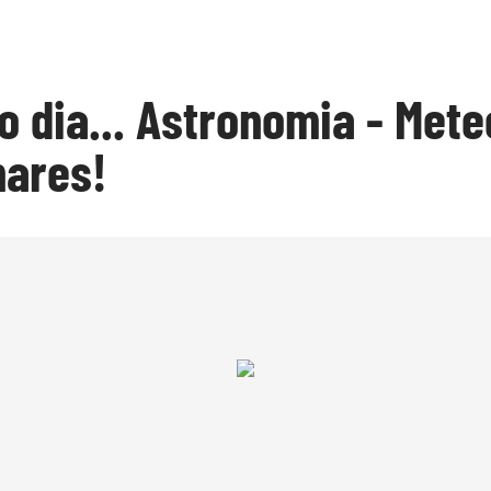
o dia... Astronomia - Met
hares!