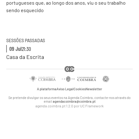
portugueses que, ao longo dos anos, viu o seu trabalho
sendo esquecido
SESSÕES PASSADAS
09 Jul
21:30
Casa da Escrita
A plataforma
Aviso Legal
Cookies
Newsletter
Se pretende divulgar os seus eventos na Agenda Coimbra, contacte-nos através do
email
agendacoimbra@coimbra.pt
agenda.coimbra.pt 1.2.0 por
UC Framework