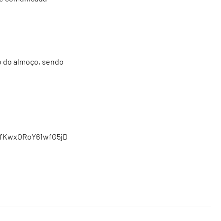
o do almoço, sendo
1fKwxORoY61wfG5jD