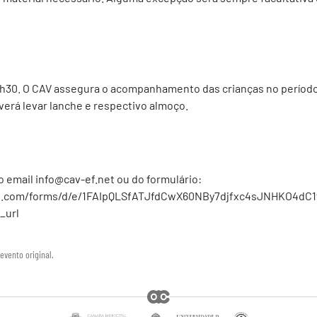
4h30. O CAV assegura o acompanhamento das crianças no períod
verá levar lanche e respectivo almoço.
o email info@cav-ef.net ou do formulário:
le.com/forms/d/e/1FAIpQLSfATJfdCwX60NBy7djfxc4sJNHKO4dC
_url
evento original.