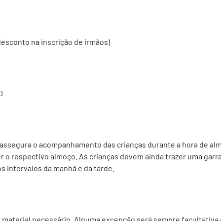
desconto na inscrição de irmãos)
0
 assegura o acompanhamento das crianças durante a hora de al
er o respectivo almoço. As crianças devem ainda trazer uma garr
s intervalos da manhã e da tarde.
o material necessário. Alguma excepção será sempre facultativ