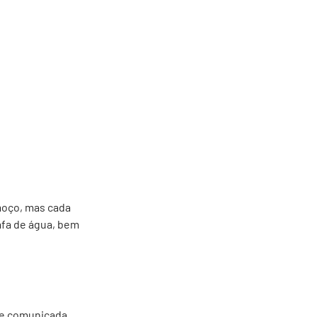
moço, mas cada
afa de água, bem
a e comunicada