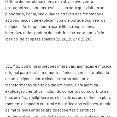
O filme desenrola-se numa narrativa envolvente,
protagonizada por uma avó e a sua neta que visitam um
planetário. Por lá, são guiadas através dos fenómenos
astronómicos que explicam como e porquê ocorrem os
eclipses. Ao longo desta maravilhosa experiência
imersiva, todos podem descobrir o extraordinário “trio
ibérico” de eclipses solares (2026, 2027 e 2028).
3CLIPSE
combina projeções imersivas, animação e música
original para recriar momentos únicos, como a totalidade
de um eclipse solar, a visão da coroa solar ou a
transformação súbita do dia em noite. Para além da
explicação científica, incluindo conceitos como órbita da
Lua, os nós, a eclíptica e os ciclos de saros, o filme explora
também o impacto cultural e histórico dos eclipses, desde
os mitos mais antigos até descobertas científicas
fundamentais, como a do hélio ou a confirmação da teoria