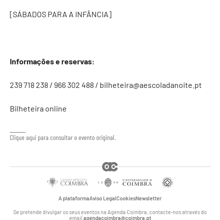
[SÁBADOS PARA A INFÂNCIA]
Informações e reservas:
239 718 238 / 966 302 488 /
bilheteira@aescoladanoite.pt
Bilheteira online
Clique aqui para consultar o evento original.
A plataforma
Aviso Legal
Cookies
Newsletter
Se pretende divulgar os seus eventos na Agenda Coimbra, contacte-nos através do
email
agendacoimbra@coimbra.pt